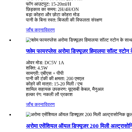
फॉग आउटपुट: 15-20ml/H
छिड़काव का समय: 2H/4H/ON
बड़ा कोहरा और छोटा कोहरा मोड
पानी के बिना स्वत: बिजली की विफलता संरक्षण
जाँच करना
विवरण
फ्लेम फायरप्लेस अरोमा डिफ्यूज़र हिमालया सॉल्ट स्टोन
ओवर मोड: DC5V 1A
शक्ति: 4.5W
सामग्री: एबीएस + पीपी
पानी की टंकी की क्षमता: 200 एमएल
कोहरे की मात्रा: 15-20 मिली / एच
शामिल सहायक उपकरण: यूएसबी केबल, मैनुअल
हल्का रंग: नकली लौ प्रकाश
जाँच करना
विवरण
अरोमा एसेंशियल ऑयल डिफ्यूज़र 200 मिली अल्ट्रासोन