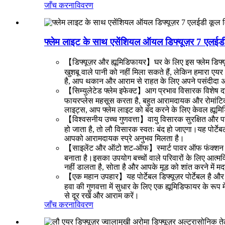
जाँच करना
विवरण
फ्लेम लाइट के साथ एसेंशियल ऑयल डिफ्यूज़र 7 एलईडी कूल
【डिफ्यूज़र और ह्यूमिडिफायर】घर के लिए इस फ्लेम डिफ्यू
खुशबू वाले पानी को नहीं मिला सकते हैं, लेकिन हमारा ए
है, आप थकान और आराम से राहत के लिए अपने पसंदीदा अरोमाथ
【सिम्युलेटेड फ्लेम इफेक्ट】आग प्रभाव विसारक विशेष दरार
फायरप्लेस महसूस करता है, बहुत आरामदायक और रोमांटि
लाइट्स, आप फ्लेम लाइट को बंद करने के लिए केवल ह्यूम
【विश्वसनीय उच्च गुणवत्ता】वायु विसारक सुरक्षित और पर्
हो जाता है, तो लौ विसारक स्वतः बंद हो जाएगा।यह पोर्टेब
आपको आरामदायक स्प्रे अनुभव मिलता है।
【साइलेंट और ऑटो शट-ऑफ】स्मार्ट पावर ऑफ फंक्शन में नि
बनाता है।इसका उपयोग बच्चों वाले परिवारों के लिए आत
नहीं डालता है, सोता है और आपके मूड को शांत करने में
【एक महान उपहार】यह पोर्टेबल डिफ्यूज़र पोर्टेबल है और
हवा की गुणवत्ता में सुधार के लिए एक ह्यूमिडिफायर के रूप
से दूर रखें और आराम करें।
जाँच करना
विवरण