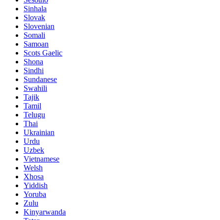
Sinhala
Slovak
Slovenian
Somali
Samoan
Scots Gaelic
Shona
Sindhi
Sundanese
Swahili
Tajik
Tamil
Telugu
Thai
Ukrainian
Urdu
Uzbek
Vietnamese
Welsh
Xhosa
Yiddish
Yoruba
Zulu
Kinyarwanda