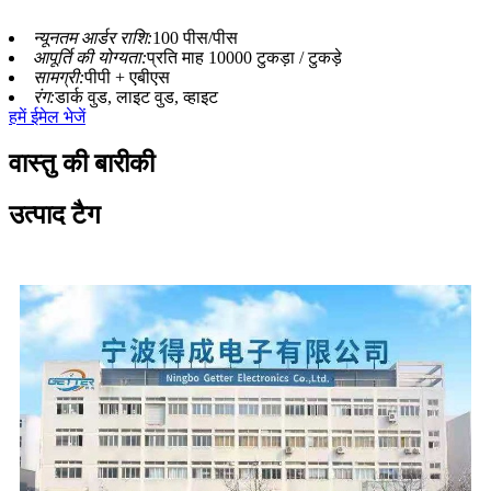
न्यूनतम आर्डर राशि:
100 पीस/पीस
आपूर्ति की योग्यता:
प्रति माह 10000 टुकड़ा / टुकड़े
सामग्री:
पीपी + एबीएस
रंग:
डार्क वुड, लाइट वुड, व्हाइट
हमें ईमेल भेजें
वास्तु की बारीकी
उत्पाद टैग