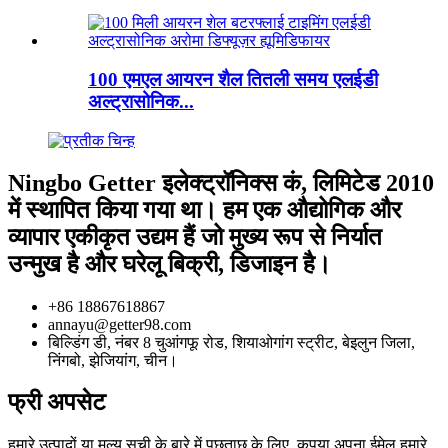
100 एमएल आयरन शैल तितली समय एलईडी
अल्ट्रासोनिक...
Ningbo Getter इलेक्ट्रॉनिक्स कं, लिमिटेड 2010
में स्थापित किया गया था। हम एक औद्योगिक और
व्यापार एकीकृत उद्यम हैं जो मुख्य रूप से निर्यात
उन्मुख है और घरेलू बिक्री, डिजाइन है।
+86 18867618867
annayu@getter98.com
बिल्डिंग डी, नंबर 8 चुआंगफू रोड, शियाओगांग स्ट्रीट, बेइलुन जिला,
निंगबो, झेजियांग, चीन।
फ्री अपसेट
हमारे उत्पादों या मूल्य सूची के बारे में पूछताछ के लिए, कृपया अपना ईमेल हमारे